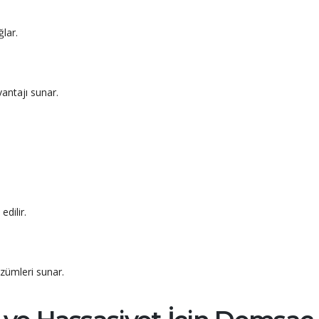
lar.
vantajı sunar.
dilir.
özümleri sunar.