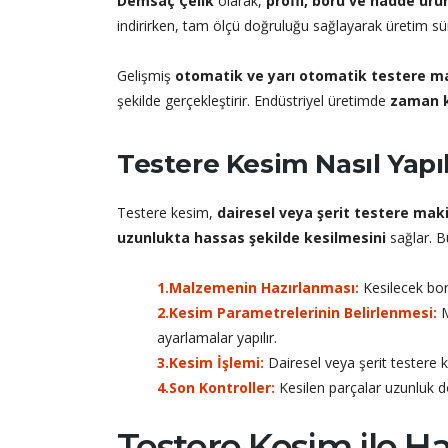
Demsaç Çelik
olarak,
profil, boru ve hadde ürün
indirirken, tam ölçü doğruluğu sağlayarak üretim süreç
Gelişmiş
otomatik ve yarı otomatik testere m
şekilde gerçekleştirir. Endüstriyel üretimde
zaman k
Testere Kesim Nasıl Yapıl
Testere kesim,
dairesel veya şerit testere maki
uzunlukta hassas şekilde kesilmesini
sağlar. B
1.Malzemenin Hazırlanması:
Kesilecek boru
2.Kesim Parametrelerinin Belirlenmesi:
M
ayarlamalar yapılır.
3.Kesim İşlemi:
Dairesel veya şerit testere ku
4.Son Kontroller:
Kesilen parçalar uzunluk do
Testere Kesim ile Ha