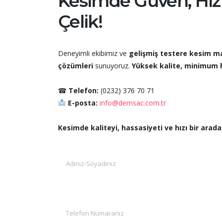
Kesimde Güven, Hız
Çelik!
Deneyimli ekibimiz ve
gelişmiş testere kesim m
çözümleri
sunuyoruz.
Yüksek kalite, minimum h
☎
Telefon:
(0232) 376 70 71
E-posta:
info@demsac.com.tr
Kesimde kaliteyi, hassasiyeti ve hızı bir arad