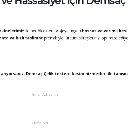
 ve Hassasiyet İçin Demsaç
akinelerimiz
ile her ölçekten projeye uygun
hassas ve verimli kes
ata ve hızlı teslimat
prensibiyle, üretim süreçlerinizi optimize ediy
a arıyorsanız, Demsaç Çelik testere kesim hizmetleri ile tanışın