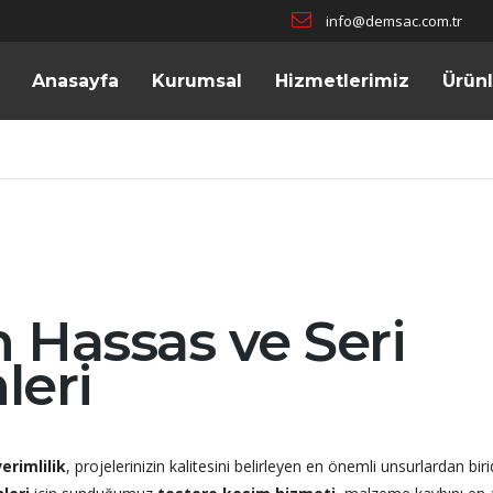
info@demsac.com.tr
Anasayfa
Kurumsal
Hizmetlerimiz
Ürün
 Hassas ve Seri
leri
erimlilik
, projelerinizin kalitesini belirleyen en önemli unsurlardan birid