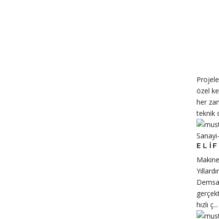
Projel
özel ke
her za
teknik 
ELIF
Makine
Yıllardı
Demsaç
gerçekt
hızlı ç...