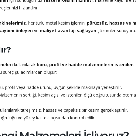
leri
için sunduğumuz
testere kesim hizmeti
, malzeme kaybını en 
lerinizi hızlandırır.
akinelerimiz
, her türlü metal kesim işlemini
pürüzsüz, hassas ve hı
aybını önleyen
ve
maliyet avantajı sağlayan
çözümler sunuyoruz
ır?
neleri
kullanılarak
boru, profil ve hadde malzemelerin istenilen
u süreç şu adımlardan oluşur:
, profil veya hadde ürünü, uygun şekilde makinaya yerleştirilir.
alzemenin sertliği, kesim açısı ve istenilen ölçü doğrultusunda otoma
llanılarak titreşimsiz, hassas ve çapaksız bir kesim gerçekleştirilir.
ğruluğu ve yüzey kalitesi açısından kontrol edilir.
ngi Malzemeleri İşliyoruz?