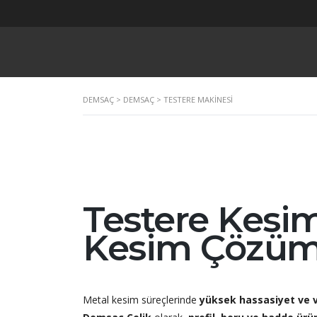
DEMSAÇ
>
DEMSAÇ
>
TESTERE MAKINESI
Testere Kesim
Kesim Çözüm
Metal kesim süreçlerinde
yüksek hassasiyet ve v